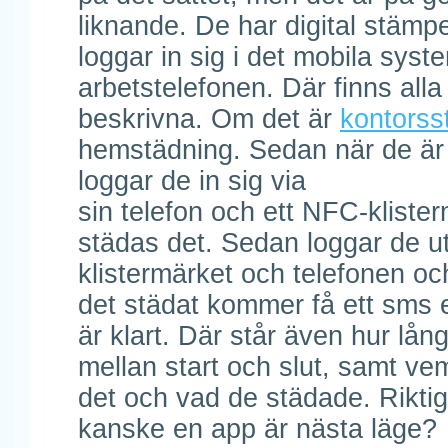
liknande. De har digital stämp
loggar in sig i det mobila syst
arbetstelefonen. Där finns all
beskrivna. Om det är
kontorss
hemstädning. Sedan när de är
loggar de in sig via
sin telefon och ett NFC-kliste
städas det. Sedan loggar de ut
klistermärket och telefonen oc
det städat kommer få ett sms el
är klart. Där står även hur lång
mellan start och slut, samt v
det och vad de städade. Riktig
kanske en app är nästa läge?